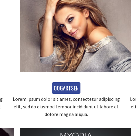
OOGARTSEN
ng
Lorem ipsum dolor sit amet, consectetur adipiscing
Lo
t
elit, sed do eiusmod tempor incididunt ut labore et
el
dolore magna aliqua.