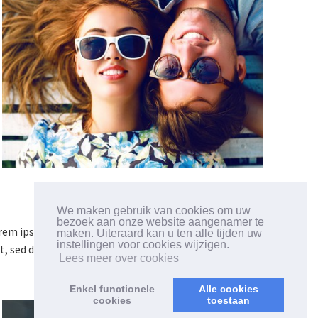
PRODUCTEN
We maken gebruik van cookies om uw
bezoek aan onze website aangenamer te
rem ipsum dolor sit amet, consectetur adipiscing
maken. Uiteraard kan u ten alle tijden uw
instellingen voor cookies wijzigen.
it, sed do eiusmod tempor incididunt ut labore et
Lees meer over cookies
dolore magna aliqua.
Enkel functionele
Alle cookies
cookies
toestaan