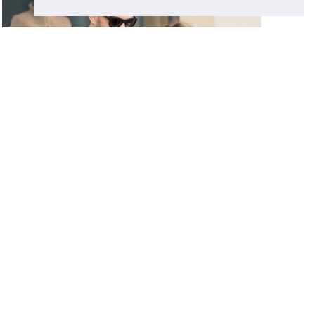
SERVICES
rem ipsum dolor sit amet, consectetur adipiscing
it, sed do eiusmod tempor incididunt ut labore et
dolore magna aliqua.